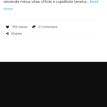
reiciendis minus vitae officiis a cupiditate tenetur…
Read
more
1172 Views
0 Comment
Shares